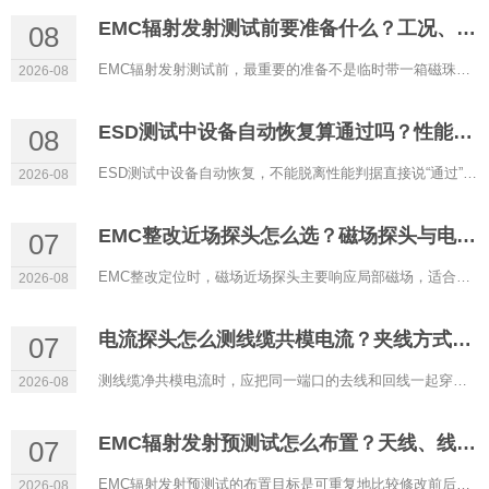
EMC辐射发射测试前要准备什么？工况、线缆与场地检查
08
EMC辐射发射测试前，最重要的准备不是临时带一箱磁珠，而是让样机处于可复现、能代表最差发射的工作状态。软件版本...
2026-08
ESD测试中设备自动恢复算通过吗？性能判据与故障记录
08
ESD测试中设备自动恢复，不能脱离性能判据直接说“通过”或“失败”。有些产品标准允许测试期间出现短时性能下降，只要...
2026-08
EMC整改近场探头怎么选？磁场探头与电场探头的定位区别
07
EMC整改定位时，磁场近场探头主要响应局部磁场，适合寻找高频电流回路、走线和线缆热点；电场近场探头主要响应局部...
2026-08
电流探头怎么测线缆共模电流？夹线方式与传输阻抗
07
测线缆净共模电流时，应把同一端口的去线和回线一起穿过高频电流探头。正常差模电流方向相反，磁场大部分抵消；两...
2026-08
EMC辐射发射预测试怎么布置？天线、线缆与样机姿态
07
EMC辐射发射预测试的布置目标是可重复地比较修改前后，而不是在普通房间里复刻正式暗室数值。天线距离、极化、样机...
2026-08